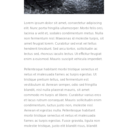
Lorem ipsum dolor sit amet, consectetur adipiscing
elit. Nunc porta fringilla ullamcorper. Morbi felis orci,
lacinia a velit et, sodales condimentum metus. Nulla
non fermentum nisl. Maecenas id molestie turpis, sit
amet feugiat lorem. Curabitur sed erat vel tellus
hendrerit tincidunt. Sed arcu tortor, sollicitudin ac
lectus sed, rhoncus iaculis lectus. Ut efficitur feugiat
enim a euismod. Mauris suscipit vehicula imperdiet.
Pellentesque habitant morbi tristique senectus et
netus et malesuada fames ac turpis egestas. Ut
tristique pretium tellus, sed fermentum est
vestibulum id. Aenean semper, odio sed fringilla
blandit, nisl nulla placerat mauris, sit amet
commodo mi turpis at libero. Curabitur varius eros
et lacus rutrum consequat. Mauris sollicitudin enim
condimentum, luctus justo non, molestie nisl.
Aenean et egestas nulla. Pellentesque habitant
morbi tristique senectus et netus et malesuada
fames ac turpis egestas. Fusce gravida, ligula non
molestie tristique, justo elit blandit risus, blandit