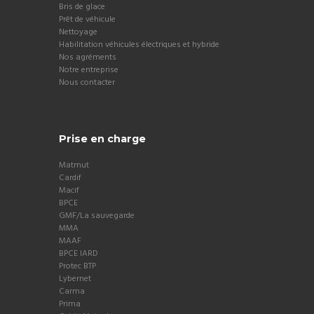
Bris de glace
Prêt de véhicule
Nettoyage
Habilitation véhicules électriques et hybride
Nos agréments
Notre entreprise
Nous contacter
Prise en charge
Matmut
Cardif
Macif
BPCE
GMF/La sauvegarde
MMA
MAAF
BPCE IARD
Protec BTP
Lybernet
Carma
Prima