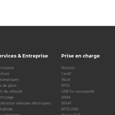
ervices & Entreprise
Prise en charge
rrosserie
Matmut
inture
Cardif
eumatiques
Macif
is de glace
BPCE
êt de véhicule
GMF/La sauvegarde
ttoyage
MMA
bilitation véhicules électriques
MAAF
 hybride
BPCE IARD