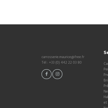
S
carrosserie.maurice@free.fr
Tél : +33 (0) 442 22 03 80
Ca
Pe
Pn
Br
Pr
Ne
Ha
et